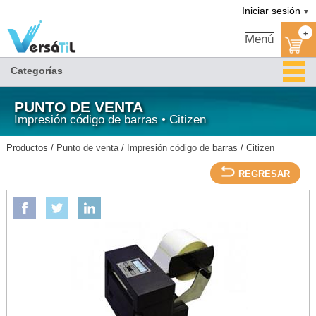
Versátil TI:
IMP ETIQTAS CL-S400DT 203DPI SER USB AUTOCORTADOR IMPRIME GROSOR
Tienda en méxico, para venta en línea
Iniciar sesión
▼
CARTULINA NEGRA-CITIZEN/Citizen/Impresión código de barras/Punto de venta
+
Menú
Categorías
PUNTO DE VENTA
Impresión código de barras • Citizen
Productos /
Punto de venta
/
Impresión código de barras
/
Citizen
REGRESAR
CITIZEN
IMP ETIQTAS CL-S400DT 203DPI SER USB AUTOCORTADOR IMPRIME GROSOR
CARTULINA NEGRA-CITIZEN